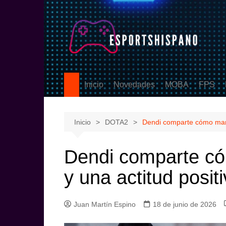
Saltar
al
contenido
Inicio
Novedades
MOBA
FPS
PS5
League of Legen
Counter
eSports
DOTA2
Valoran
Inicio
DOTA2
Dendi comparte cómo mante
Call Of
Dendi comparte có
y una actitud posit
Juan Martín Espino
18 de junio de 2026