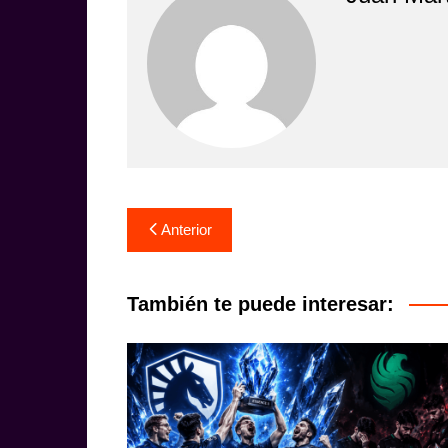
Navegación
Anterior
de
entradas
También te puede interesar: