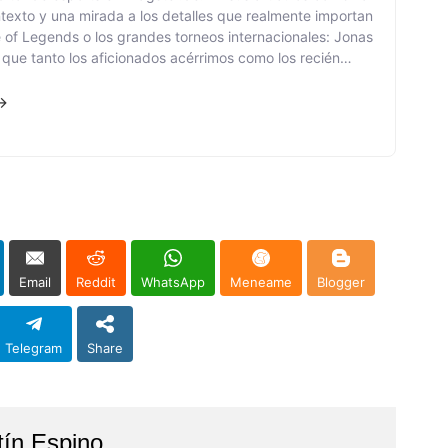
ntexto y una mirada a los detalles que realmente importan
 of Legends o los grandes torneos internacionales: Jonas
que tanto los aficionados acérrimos como los recién
nte una visión general. Su enfoque está en un lenguaje
 y el objetivo de no solo informar sobre los desarrollos,
 →
era comprensible. Aborda tendencias, cambios de meta y
torias de fondo relevantes.
Email
Reddit
WhatsApp
Meneame
Blogger
Telegram
Share
tín Espino