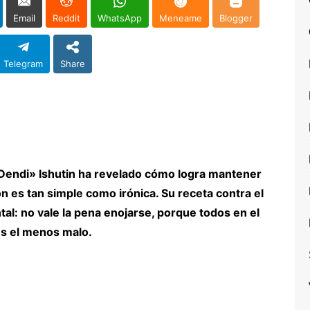
Email
Reddit
WhatsApp
Meneame
Blogger
Telegram
Share
«Dendi» Ishutin ha revelado cómo logra mantener
n es tan simple como irónica. Su receta contra el
al: no vale la pena enojarse, porque todos en el
es el menos malo.