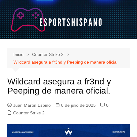
Saltar
al
contenido
Inicio
Counter Strike 2
Wildcard asegura a fr3nd y Peeping de manera oficial.
Wildcard asegura a fr3nd y
Peeping de manera oficial.
Juan Martín Espino
8 de julio de 2025
0
Counter Strike 2