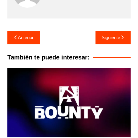
Navegación
Anterior
Siguiente
de
entradas
También te puede interesar: