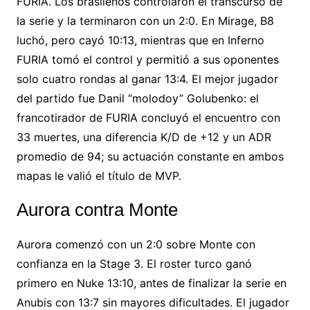
FURIA. Los
brasileños controlaron el
transcurso de
la serie y la terminaron con un 2:0. En Mirage,
B8
luchó, pero cayó 10:13, mientras que
en Inferno
FURIA tomó el control y permitió
a sus oponentes
solo cuatro
rondas al ganar 13:4. El mejor jugador
del
partido fue Danil “molodoy”
Golubenko: el
francotirador de FURIA concluyó
el encuentro con
33 muertes, una
diferencia K/D de +12 y un
ADR
promedio de 94; su
actuación constante en
ambos
mapas le valió el
título de MVP.
Aurora contra
Monte
Aurora comenzó con un
2:0 sobre Monte
con
confianza en la Stage 3. El
roster turco ganó
primero en Nuke 13:10, antes de
finalizar la serie en
Anubis con
13:7 sin mayores dificultades. El jugador