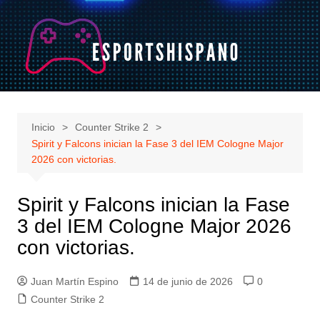
Saltar
al
contenido
Inicio
Counter Strike 2
Spirit y Falcons inician la Fase 3 del IEM Cologne Major
2026 con victorias.
Spirit y Falcons inician la Fase
3 del IEM Cologne Major 2026
con victorias.
Juan Martín Espino
14 de junio de 2026
0
Counter Strike 2