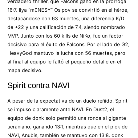
verdadero
thriller, que Falcons ganó
en la prórroga
16:7. Ilya “m0NESY”
Osipov se convirtió en el
héroe,
destacándose con 63
muertes, una diferencia K/D
de +22 y una calificación de
7.4, siendo nombrado
MVP. Junto con los 60
kills de NiKo, fue un
factor
decisivo para el éxito
de Falcons. Por el lado de
G2,
HeavyGod mantuvo la lucha con 56
muertes, pero
al final al equipo le faltó
el pequeño
detalle en el
mapa decisivo.
Spirit contra
NAVI
A pesar de la
expectativa de un duelo reñido,
Spirit
se impuso claramente
ante NAVI. En
Dust2, el
equipo de
donk solo permitió una
ronda al gigante
ucraniano,
ganando 13:1, mientras que en
el pick de
NAVI,
Anubis, también se mantuvo con 13:8. donk