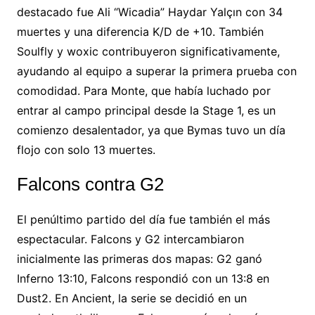
destacado fue
Ali “Wicadia” Haydar Yalçın
con 34
muertes y una
diferencia K/D de +10. También
Soulfly
y woxic contribuyeron
significativamente,
ayudando al
equipo a superar la primera prueba
con
comodidad. Para Monte,
que había luchado por
entrar al
campo principal desde la Stage 1, es
un
comienzo desalentador, ya que
Bymas tuvo un
día
flojo con solo 13 muertes.
Falcons contra G2
El penúltimo partido del
día fue también el
más
espectacular. Falcons y G2
intercambiaron
inicialmente
las primeras dos mapas: G2 ganó
Inferno
13:10, Falcons
respondió con un 13:8
en
Dust2. En
Ancient, la
serie se decidió en un