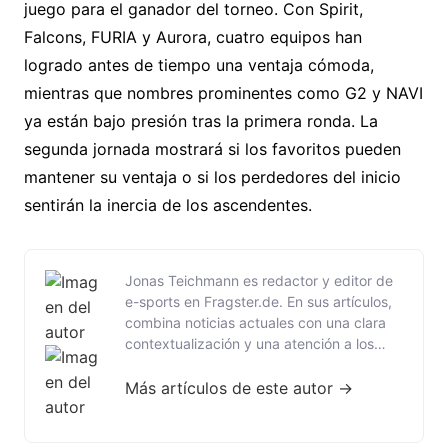
juego para el
ganador del torneo. Con
Spirit,
Falcons, FURIA
y Aurora, cuatro equipos
han
logrado antes de tiempo una
ventaja cómoda,
mientras que nombres prominentes
como G2 y NAVI
ya están bajo presión
tras la primera ronda. La
segunda
jornada mostrará si
los favoritos pueden
mantener su
ventaja o si
los perdedores del
inicio
sentirán la inercia de los
ascendentes.
Jonas Teichmann es redactor y editor de
e-sports en Fragster.de. En sus artículos,
combina noticias actuales con una clara
contextualización y una atención a los
detalles que realmente importan en la
escena. Ya sea CS2, League of Legends o
Más artículos de este autor →
los grandes torneos internacionales: Jonas
presenta los temas de forma que tanto los