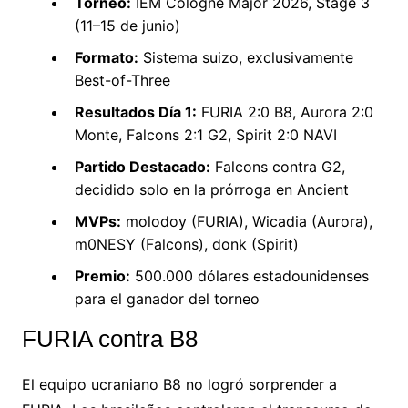
Torneo:
IEM Cologne Major
2026, Stage 3
(11–15 de junio)
Formato:
Sistema
suizo, exclusivamente
Best-of-Three
Resultados Día 1:
FURIA 2:0 B8,
Aurora 2:0
Monte,
Falcons 2:1 G2, Spirit 2:0
NAVI
Partido Destacado:
Falcons contra G2,
decidido solo en la
prórroga en Ancient
MVPs:
molodoy
(FURIA), Wicadia (Aurora),
m0NESY (Falcons), donk
(Spirit)
Premio:
500.000 dólares estadounidenses
para el
ganador del torneo
FURIA contra B8
El
equipo ucraniano B8 no logró sorprender a