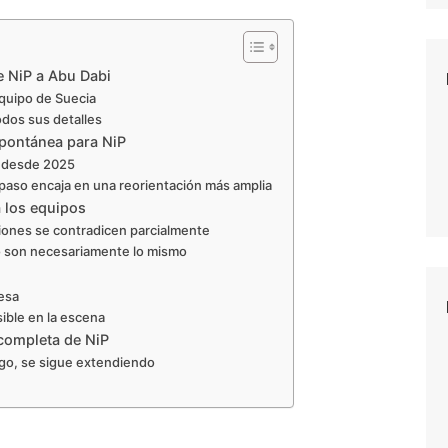
e NiP a Abu Dabi
equipo de Suecia
odos sus detalles
spontánea para NiP
a desde 2025
 paso encaja en una reorientación más amplia
a los equipos
ciones se contradicen parcialmente
no son necesariamente lo mismo
esa
sible en la escena
 completa de NiP
rgo, se sigue extendiendo