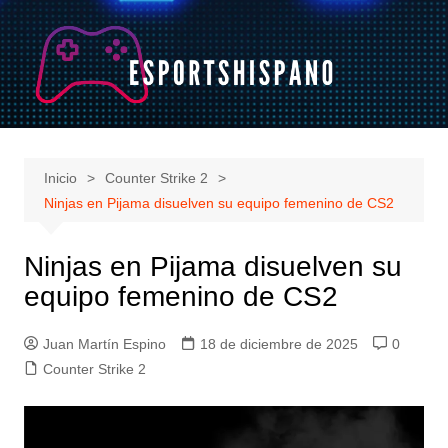
Saltar
al
contenido
Inicio
Counter Strike 2
Ninjas en Pijama disuelven su equipo femenino de CS2
Ninjas en Pijama disuelven su
equipo femenino de CS2
Juan Martín Espino
18 de diciembre de 2025
0
Counter Strike 2