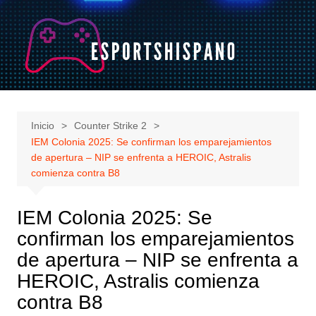
Saltar
al
contenido
Inicio
Counter Strike 2
IEM Colonia 2025: Se confirman los emparejamientos
de apertura – NIP se enfrenta a HEROIC, Astralis
comienza contra B8
IEM Colonia 2025: Se
confirman los emparejamientos
de apertura – NIP se enfrenta a
HEROIC, Astralis comienza
contra B8