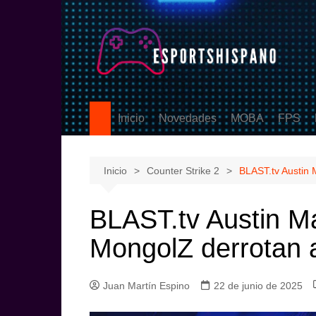
Saltar
al
contenido
Inicio
Novedades
MOBA
FPS
PS5
League of Legen
Counter
eSports
DOTA2
Valoran
Inicio
Counter Strike 2
BLAST.tv Austin 
Call Of
BLAST.tv Austin M
MongolZ derrotan 
Juan Martín Espino
22 de junio de 2025