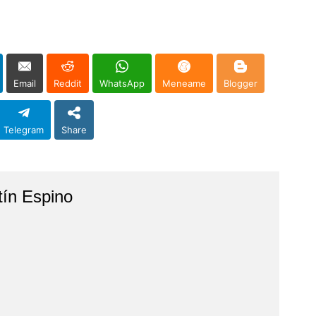
Email
Reddit
WhatsApp
Meneame
Blogger
Telegram
Share
tín Espino