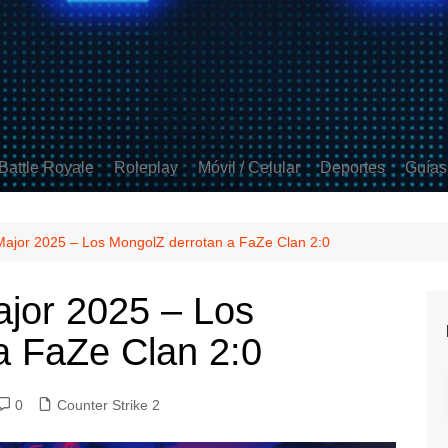
Battle Royale
Roleplay
Móvil / Celular
Deportes
Guías
ds
 Strike 2
Apex Legends
GTA V
Free Fire
FIFA
t
Fortnite
Minecraft
Clash Royale
Rocket League
Major 2025 – Los MongolZ derrotan a FaZe Clan 2:0
 Duty
PUBG
Mobile Legends
ajor 2025 – Los
Brawl Stars
a FaZe Clan 2:0
Coin Master
COD Mobile
0
Counter Strike 2
PUBG Mobile