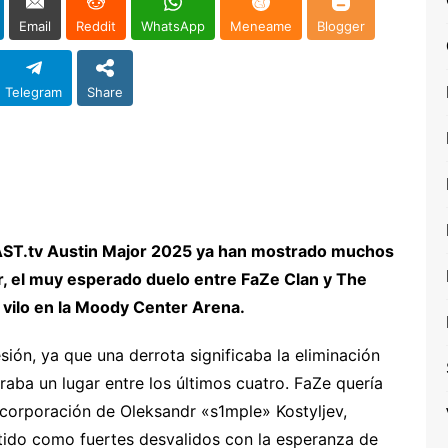
Email
Reddit
WhatsApp
Meneame
Blogger
Telegram
Share
BLAST.tv Austin Major 2025 ya han mostrado muchos
r, el muy esperado duelo entre FaZe Clan y The
vilo en la Moody Center Arena.
ón, ya que una derrota significaba la eliminación
raba un lugar entre los últimos cuatro. FaZe quería
incorporación de Oleksandr «s1mple» Kostyljev,
tido como fuertes desvalidos con la esperanza de