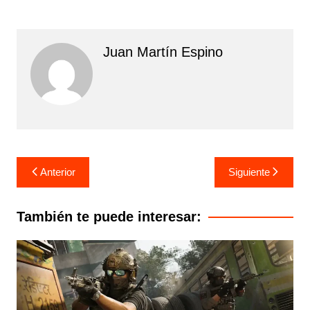
Juan Martín Espino
Navegación
Anterior
Siguiente
de
entradas
También te puede interesar: