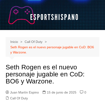
Saltar
al
contenido
Inicio
Call Of Duty
Seth Rogen es el nuevo personaje jugable en CoD: BO6
y Warzone.
Seth Rogen es el nuevo
personaje jugable en CoD:
BO6 y Warzone.
Juan Martín Espino
15 de junio de 2025
0
Call Of Duty