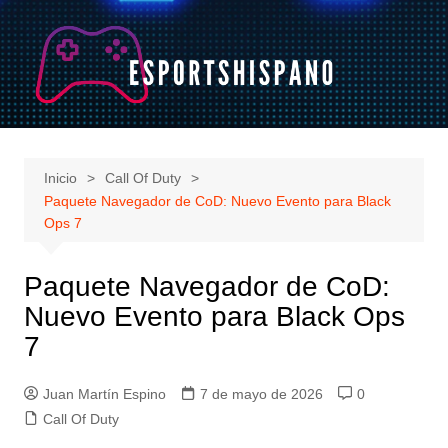
Saltar
al
contenido
Inicio
Call Of Duty
Paquete Navegador de CoD: Nuevo Evento para Black
Ops 7
Paquete Navegador de CoD:
Nuevo Evento para Black Ops
7
Juan Martín Espino
7 de mayo de 2026
0
Call Of Duty