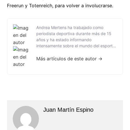
Freerun y Totenreich, para volver a involucrarse.
Andrea Mertens ha trabajado como
periodista deportiva durante más de 15
años y ha estado informando
intensamente sobre el mundo del esports
durante cinco años. Con su amplia
experiencia en el periodismo deportivo
Más artículos de este autor →
tradicional, aporta conocimientos
especializados, competencia analítica y
una profunda comprensión de las
estructuras competitivas a su cobertura.
Su enfoque está en la intersección entre el
deporte tradicional y el gaming
competitivo. Ya sean grandes torneos,
análisis de equipos o desarrollos en la
Juan Martín Espino
escena del esports, Andrea combina
precisión periodística con pasión por la
cultura del gaming. Le gusta