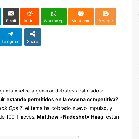
Email
Reddit
WhatsApp
Meneame
Blogger
Telegram
Share
egunta vuelve a generar debates acalorados:
guir estando permitidos en la escena competitiva?
ack Ops 7
, el tema ha cobrado nuevo impulso, y
de 100 Thieves,
Matthew «Nadeshot» Haag
, están