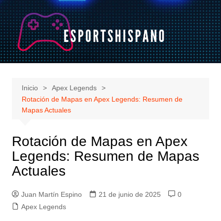
Saltar
al
contenido
Inicio
Apex Legends
Rotación de Mapas en Apex Legends: Resumen de
Mapas Actuales
Rotación de Mapas en Apex
Legends: Resumen de Mapas
Actuales
Juan Martín Espino
21 de junio de 2025
0
Apex Legends