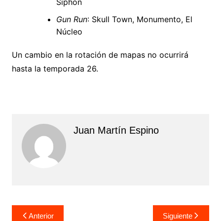
Siphon
Gun Run
: Skull Town, Monumento, El
Núcleo
Un cambio en la rotación de mapas no ocurrirá
hasta la temporada 26.
Juan Martín Espino
Navegación
Anterior
Siguiente