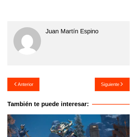
Juan Martín Espino
Navegación
Anterior
Siguiente
de
entradas
También te puede interesar: