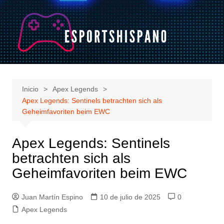
Saltar
al
contenido
Inicio
Apex Legends
Apex Legends: Sentinels betrachten sich als
Geheimfavoriten beim EWC
Apex Legends: Sentinels
betrachten sich als
Geheimfavoriten beim EWC
Juan Martín Espino
10 de julio de 2025
0
Apex Legends