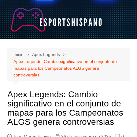
Saltar
al
contenido
Inicio
Apex Legends
Apex Legends: Cambio significativo en el conjunto de
mapas para los Campeonatos ALGS genera
controversias
Apex Legends: Cambio
significativo en el conjunto de
mapas para los Campeonatos
ALGS genera controversias
Juan Martín Espino
26 de noviembre de 2025
0