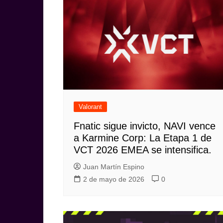
Valorant
Fnatic sigue invicto, NAVI vence
a Karmine Corp: La Etapa 1 de
VCT 2026 EMEA se intensifica.
Juan Martín Espino
2 de mayo de 2026
0