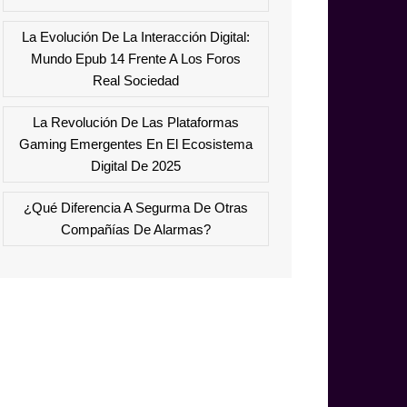
La Evolución De La Interacción Digital:
Mundo Epub 14 Frente A Los Foros
Real Sociedad
La Revolución De Las Plataformas
Gaming Emergentes En El Ecosistema
Digital De 2025
¿Qué Diferencia A Segurma De Otras
Compañías De Alarmas?