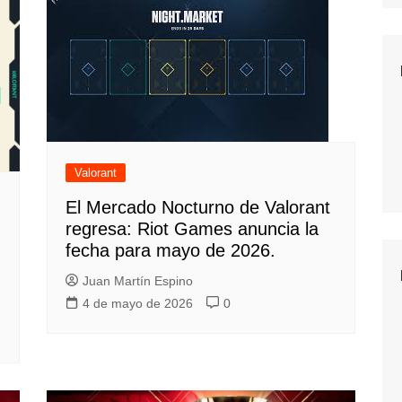
Valorant
El Mercado Nocturno de Valorant
regresa: Riot Games anuncia la
fecha para mayo de 2026.
Juan Martín Espino
4 de mayo de 2026
0