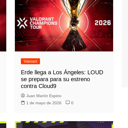
Valorant
Erde llega a Los Ángeles: LOUD
se prepara para su estreno
contra Cloud9
Juan Martín Espino
1 de mayo de 2026
0