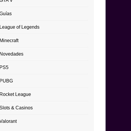
GTA V
Guías
League of Legends
Minecraft
Novedades
PS5
PUBG
Rocket League
Slots & Casinos
Valorant