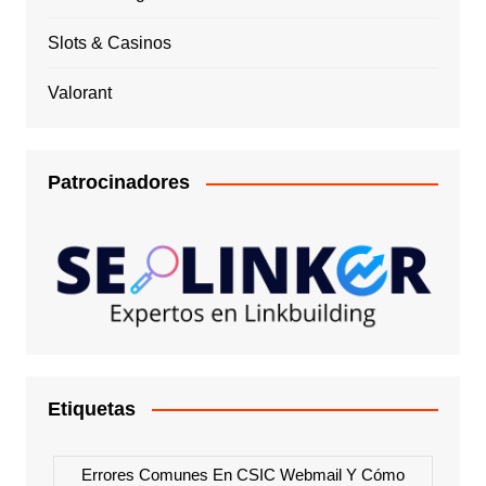
Slots & Casinos
Valorant
Patrocinadores
Etiquetas
Errores Comunes En CSIC Webmail Y Cómo