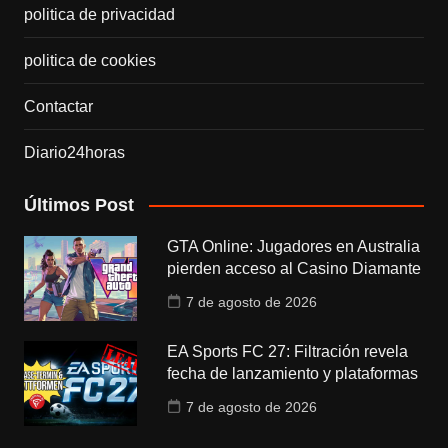
politica de privacidad
politica de cookies
Contactar
Diario24horas
Últimos Post
GTA Online: Jugadores en Australia
pierden acceso al Casino Diamante
7 de agosto de 2026
EA Sports FC 27: Filtración revela
fecha de lanzamiento y plataformas
7 de agosto de 2026