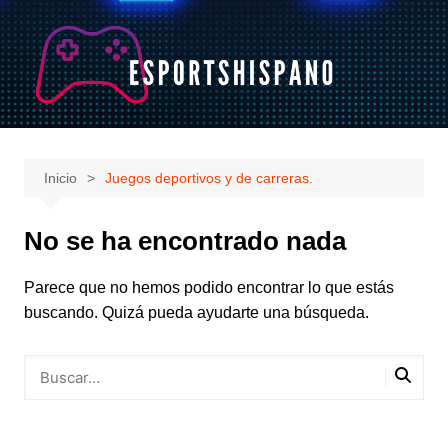
Saltar
al
contenido
Inicio
Juegos deportivos y de carreras.
No se ha encontrado nada
Parece que no hemos podido encontrar lo que estás
buscando. Quizá pueda ayudarte una búsqueda.