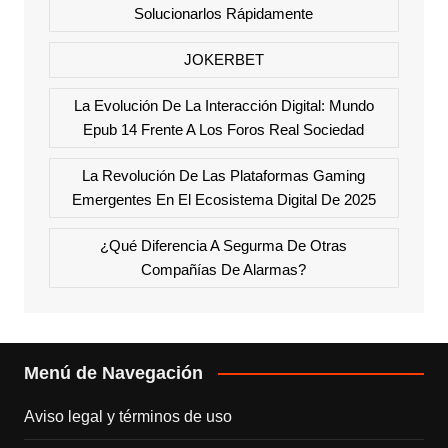
Solucionarlos Rápidamente
JOKERBET
La Evolución De La Interacción Digital: Mundo
Epub 14 Frente A Los Foros Real Sociedad
La Revolución De Las Plataformas Gaming
Emergentes En El Ecosistema Digital De 2025
¿Qué Diferencia A Segurma De Otras
Compañías De Alarmas?
Menú de Navegación
Aviso legal y términos de uso