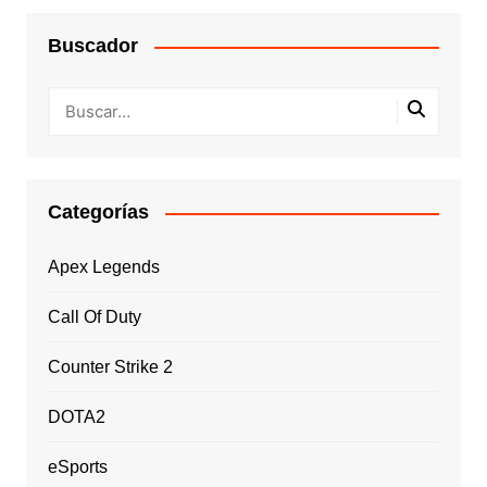
Buscador
Categorías
Apex Legends
Call Of Duty
Counter Strike 2
DOTA2
eSports