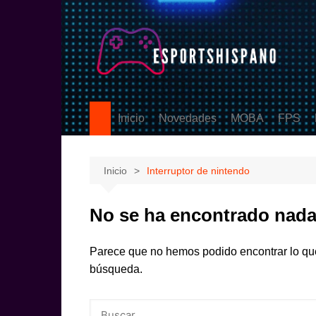
Saltar
al
contenido
Inicio
Novedades
MOBA
FPS
PS5
League of Legen
Counter
eSports
DOTA2
Valoran
Inicio
Interruptor de nintendo
Call Of
No se ha encontrado nad
Parece que no hemos podido encontrar lo qu
búsqueda.