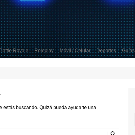
Battle Royale
Roleplay
Móvil / Celular
Deportes
Guías
ds
 Strike 2
Apex Legends
GTA V
Free Fire
FIFA
t
Fortnite
Minecraft
Clash Royale
Rocket League
 Duty
PUBG
Mobile Legends
a
Brawl Stars
Coin Master
e estás buscando. Quizá pueda ayudarte una
COD Mobile
PUBG Mobile