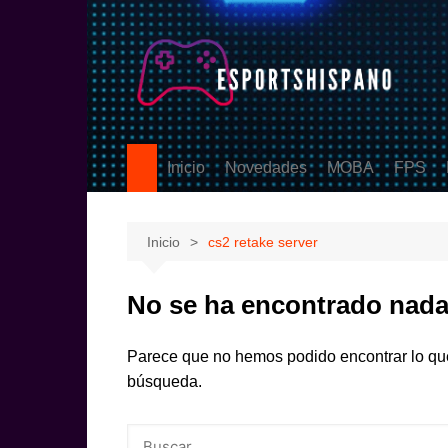
Saltar
al
contenido
Inicio
Novedades
MOBA
FPS
PS5
League of Legen
Counter
eSports
DOTA2
Valoran
Inicio
cs2 retake server
Call Of
No se ha encontrado nad
Parece que no hemos podido encontrar lo qu
búsqueda.