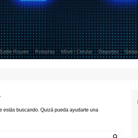
Battle Royale
Roleplay
Móvil / Celular
Deportes
Guías
ds
 Strike 2
Apex Legends
GTA V
Free Fire
FIFA
t
Fortnite
Minecraft
Clash Royale
Rocket League
 Duty
PUBG
Mobile Legends
a
Brawl Stars
Coin Master
e estás buscando. Quizá pueda ayudarte una
COD Mobile
PUBG Mobile